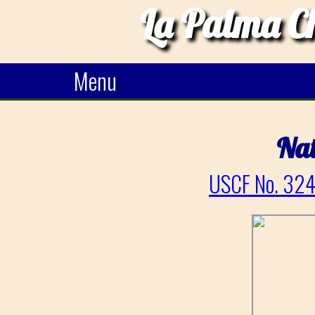
La Palma Ch
Menu
Nat
USCF No. 324