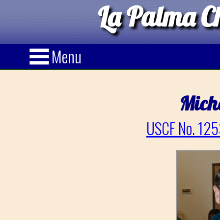
La Palma Ch
Menu
Mich
USCF No. 125