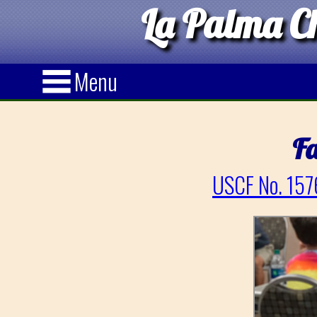
La Palma Ch
Menu
F
USCF No. 157