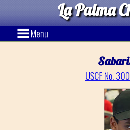
La Palma Ch
Menu
Sabari
USCF No. 300