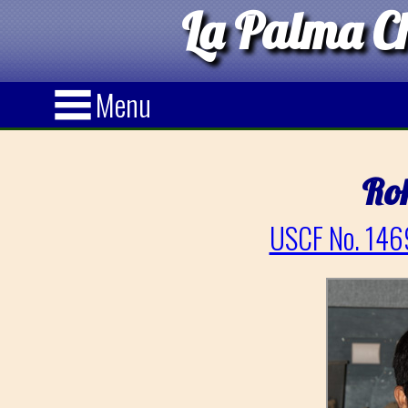
La Palma Ch
Menu
Ro
USCF No. 146