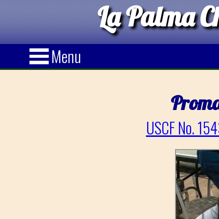
La Palma Ch
Menu
Prom
USCF No. 154